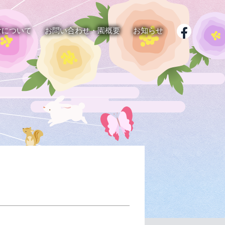
食について
お問い合わせ・園概要
お知らせ
子育て支援
給食紹介
よくある質問
園内行事
大谷園林こども園の取り
遠足
食育