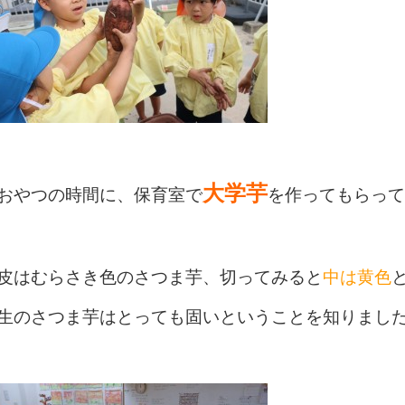
大学芋
おやつの時間に、保育室で
を作ってもらって
皮はむらさき色のさつま芋、切ってみると
中は黄色
生のさつま芋はとっても固いということを知りまし