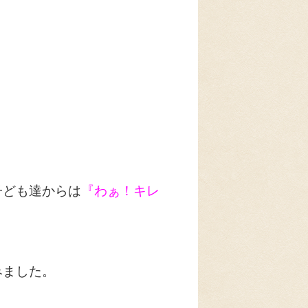
子ども達からは
『わぁ！キレ
みました。