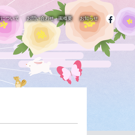
食について
お問い合わせ・園概要
お知らせ
子育て支援
給食紹介
よくある質問
園内行事
大谷園林こども園の取り
遠足
食育