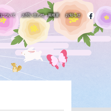
食について
お問い合わせ・園概要
お知らせ
子育て支援
給食紹介
よくある質問
園内行事
大谷園林こども園の取り
遠足
食育