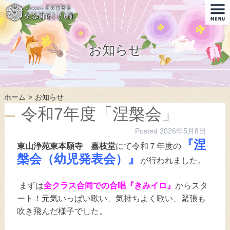
お知らせ
ホーム
お知らせ
令和7年度「涅槃会」
Posted
2026年5月8日
『涅
東山浄苑東本願寺 嘉枝堂
にて令和７年度の
槃会（幼児発表会）』
が行われました。
まずは
全クラス合同での合唱『きみイロ』
からスタ
ート！元気いっぱい歌い、気持ちよく歌い、緊張も
吹き飛んだ様子でした。